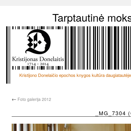
Tarptautinė moks
Kristijono Donelaičio epochos knygos kultūra daugiatautėje
←
Foto galerija 2012
_MG_7304 